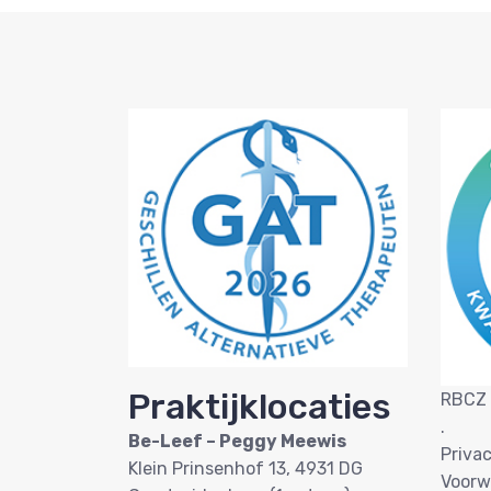
Praktijklocaties
RBCZ 
.
Be-Leef – Peggy Meewis
Priva
Klein Prinsenhof 13, 4931 DG
Voorw