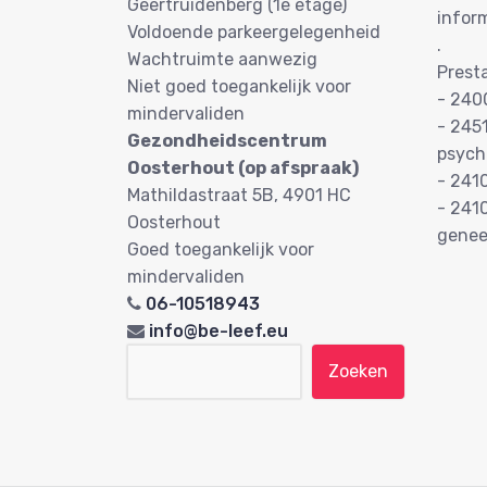
Geertruidenberg (1e etage)
infor
Voldoende parkeergelegenheid
.
Wachtruimte aanwezig
Prest
Niet goed toegankelijk voor
- 240
mindervaliden
- 245
Gezondheidscentrum
psych
Oosterhout (op afspraak)
- 241
Mathildastraat 5B, 4901 HC
- 241
Oosterhout
gene
Goed toegankelijk voor
mindervaliden
06-10518943
info@be-leef.eu
Zoeken naar: