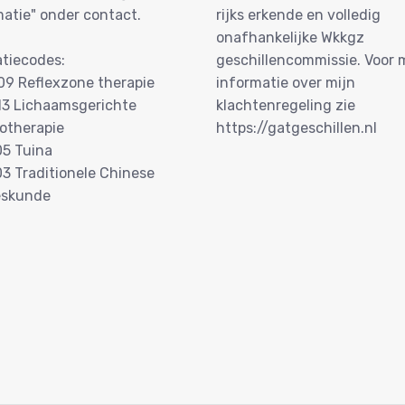
matie" onder contact.
rijks erkende en volledig
onafhankelijke Wkkgz
atiecodes:
geschillencommissie. Voor 
09 Reflexzone therapie
informatie over mijn
13 Lichaamsgerichte
klachtenregeling zie
otherapie
https://gatgeschillen.nl
05 Tuina
03 Traditionele Chinese
eskunde